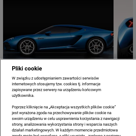
Pliki cookie
W związku z udostępnianiem zawartości serwisów
internetowych stosujemy tzw. cookies tj. informacje
COMPANY
CAREERS
CONTACT US
PRIVACY & LEGAL
zapisywane przez serwery na urządzeniu końcowym
użytkownika.
SITE MAP
NEWSLETTER
TERMS & CONDITIONS
Poprzez kliknięcie na „Akceptacja wszystkich plików cookie”
Copyright © 2021 Automobili Lamborghini S.p.A. a sole
jest wyrażona zgoda na przechowywanie plików cookie na
shareholder company part of Audi Group.
swoim urządzeniu w celu usprawnienia korzystania z nawigacji
strony, analizowania wykorzystania strony i wsparcia naszych
Reg Office:
Ul. Sekundowa 1 Warszawa
działań marketingowych. W każdym momencie przedmiotowa
Reg. Company Number:
0000108213
zgoda może być wycofana, a pliki usunięte - zarówno z poziomu